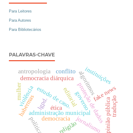
Para Leitores
Para Autores
Para Bibliotecários
PALAVRAS-CHAVE
instituições
antropologia
conflito
algoritmos
democracia diárquica
proteção de dados
mulher
violência
fake news
estudo de caso.
editorial
governo
habermas
tradução
lgpd.
opinião pública
ética
administração municipal
jornalismo
democracia
política
religião