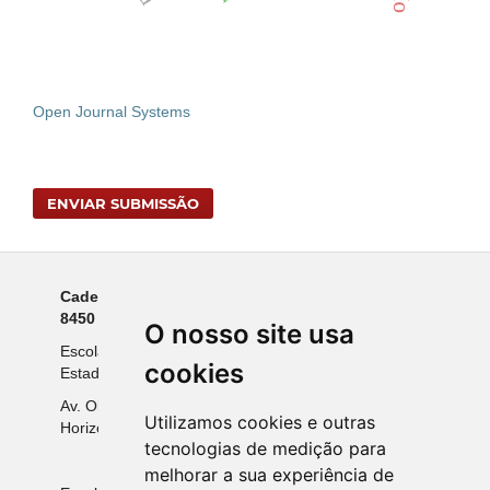
Open Journal Systems
ENVIAR SUBMISSÃO
Cadernos da Escola do Legislativo - ISSN 1676-
8450 - eISSN 2595-4539.
O nosso site usa
Escola do Legislativo da Assembleia Legislativa do
cookies
Estado de Minas Gerais
Av. Olegário Maciel, 2161, Bairro Lourdes, Belo
Utilizamos cookies e outras
Horizonte-MG, CEP 30190-921
tecnologias de medição para
melhorar a sua experiência de