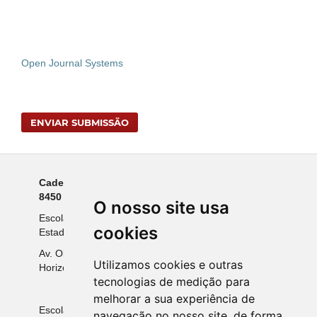
Open Journal Systems
ENVIAR SUBMISSÃO
Cadernos da Escola do Legislativo - ISSN 1676-
8450 - eISSN 2595-4539.
O nosso site usa
Escola do Legislativo da Assembleia Legislativa do
cookies
Estado de Minas Gerais
Av. Olegário Maciel, 2161, Bairro Lourdes, Belo
Utilizamos cookies e outras
Horizonte-MG, CEP 30190-921
tecnologias de medição para
melhorar a sua experiência de
Escola do Legislativo da ALMG © 2024 - Todos os
navegação no nosso site, de forma