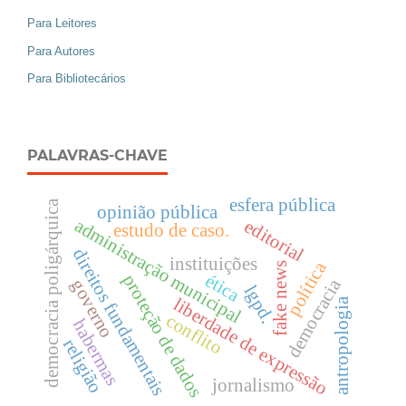
Para Leitores
Para Autores
Para Bibliotecários
PALAVRAS-CHAVE
esfera pública
democracia poligárquica
opinião pública
administração municipal
editorial
estudo de caso.
direitos fundamentais
instituições
política
fake news
ética
proteção de dados
democracia
governo
lgpd.
liberdade de expressão
antropologia
conflito
habermas
religião
jornalismo